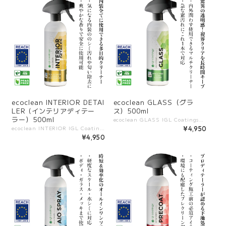
ecoclean INTERIOR DETAI
ecoclean GLASS（グラ
LER (インテリアディテー
ス）500ml
ラー）500ml
ecoclean GLASS IGL Coatingsが開発した、高性能ガラスクリーナー。 油膜・指紋・ホコリ・汚れを素早く除去し、透明感のあるクリアな視界を実現します。 拭き筋が残らない処方で、日常的なメンテナンスにも最適です。 ――――――――――― 【特長】 ・ガラス表面の油膜や汚れを素早く除去 ・拭き筋が残らず、透明感ある仕上がり ・速乾性に優れ、作業効率を高める ・アンモニア不使用で安全かつ環境に配慮 ・PFASフリー、VOCフリー ――――――――――― 【他製品との違い】 ・従来のガラスクリーナーより拭き跡が残りにくい ・環境にやさしい成分でありながら強力な洗浄力 ・内装ガラスにも安心して使用可能 ・施工後すぐに効果を実感できる即効性 ――――――――――― 【使用シーン】 ・フロントガラスやサイドガラスのクリーニング ・室内ガラスの油膜や指紋除去 ・ミラーや透明パーツのメンテナンス ・日常の視界確保・安全性向上 ――――――――――― 【容量展開】 500ml
ecoclean INTERIOR IGL Coatingsが開発した、車内専用のインテリアクリーナー。 ダッシュボードやドアパネル、プラスチック、ビニール、布素材など幅広い内装パーツに使用でき、皮脂汚れやホコリを安全に除去します。 自然なマット仕上げでベタつきを残さず、快適な車内空間を保ちます。 ――――――――――― 【特長】 ・車内専用に設計された安心処方 ・ダッシュボード、ドアパネル、樹脂、布素材に対応 ・皮脂汚れやホコリをすっきり除去 ・マットな仕上がりで自然な質感をキープ ・PFASフリー、VOCフリーで環境にも配慮 ――――――――――― 【他製品との違い】 ・内装専用処方で素材へのダメージが少ない ・ベタつきやテカリを残さず、ナチュラルな仕上がり ・消臭効果で車内を清潔・快適に保つ ・刺激臭を抑えた快適な使用感 ――――――――――― 【使用シーン】 ・ダッシュボードや内装樹脂のクリーニング ・ドアパネルやステアリングの皮脂汚れ除去 ・布シートの軽い汚れやホコリ除去 ・定期的な車内メンテナンスに ――――――――――― 【容量展開】 500ml
¥4,950
¥4,950