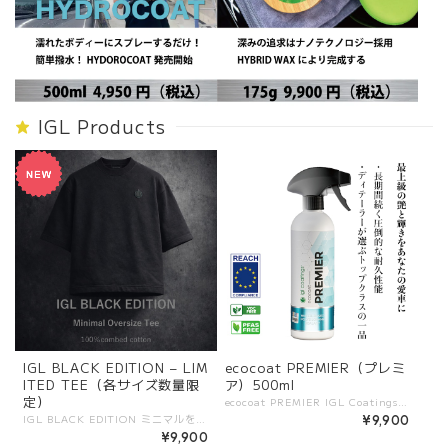
IGL Products
IGL BLACK EDITION – LIM
ecocoat PREMIER（プレミ
ITED TEE（各サイズ数量限
ア）500ml
定）
ecocoat PREMIER IGL Coatingsが開発した、簡易型のスプレー式セラミックコーティング剤。 施工後すぐに優れた撥水性と深い光沢を与え、既存のコーティング層をリフレッシュします。 短時間で確実な保護効果を得たい方に最適な、手軽で高性能なセラミックシーラントです。 ――――――――――― 【特長】 ・スプレーして拭き上げるだけの簡単施工 ・優れた撥水性と防汚効果を発揮 ・既存のコーティング層をブーストし、寿命を延ばす ・深みのある光沢と滑らかな手触りを実現 ・PFASフリー、VOCフリーで安心・安全 ――――――――――― 【他製品との違い】 ・わずか数分で施工でき、即効性のある光沢と撥水効果 ・プロの現場でも補助剤として活用される高性能処方 ・耐久性が高く、簡易コーティングながら長期間効果を維持 ・水性ベースで環境にやさしく、安全性にも配慮 ――――――――――― 【使用シーン】 ・洗車後の仕上げとして光沢と撥水をプラス ・既存のコーティング車両のメンテナンス ・短時間で施工効果を得たい場合 ・イベント前や短期保護用途として ――――――――――― 【容量展開】 500ml
IGL BLACK EDITION ミニマルを極めた、オーバーサイズTシャツ。 無駄を削ぎ落としたデザインに、 ダークグリーンの刺繍ロゴを静かに配置。 主張しすぎない存在感が、 スタイルに深みを与えます。 背面には、同色で仕上げたレザーパッチを採用。 細部まで統一されたトーンが、 上質さとブランドの思想を表現しています。 素材には、100%コーマコットンのヘビーウェイト生地を使用。 しっかりとした厚みと滑らかな質感で、 日常からディテーリングシーンまで対応。 ボックスシルエットのオーバーサイズ設計により、 一枚で完成するスタイルを実現。 100着限定生産。 限られた人のための一着。 ※配送は4月下旬から予定
¥9,900
¥9,900