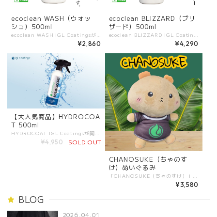
ecoclean WASH（ウォッ
ecoclean BLIZZARD（ブリ
シュ）500ml
ザード）500ml
ecoclean WASH IGL Coatingsが開発した、高性能なカーシャンプー。 豊かな泡立ちと優れた潤滑性で、塗装面やコーティングを傷つけずに汚れを除去します。 日常のメンテナンス洗車に最適で、施工者にも環境にもやさしい処方です。 ――――――――――― 【特長】 ・高い泡立ちと潤滑性で、スクラッチを防ぎながら安全に洗浄 ・コーティング施工車にも安心して使用可能 ・PFASフリー、VOCフリーで人にも環境にもやさしい ・濃縮タイプで経済的、少量で十分な泡立ち ――――――――――― 【他製品との違い】 ・一般的なカーシャンプーよりも泡切れが良く、すすぎがスムーズ ・グロスアップ効果があり、洗車後にツヤを感じられる ・環境配慮型の成分でありながら、洗浄力と安全性を両立 ・希釈比率を変えることで、日常洗車からディテール作業まで対応 ――――――――――― 【使用シーン】 ・日常のメンテナンス洗車 ・コーティング施工車両の定期ケア ・花粉やホコリなど軽度の汚れ除去 ――――――――――― 【容量展開】 500ml
ecoclean BLIZZARD IGL Coatingsが開発した、超高泡タイプのプレウォッシュシャンプー。 濃密で持続力のある泡が車両全体を包み込み、汚れや埃をやさしく浮かせて除去。 塗装面やコーティング層を傷つけることなく、安全に洗浄が可能です。 ――――――――――― 【特長】 ・高発泡処方：濃密な泡で摩擦を最小限に抑える ・表面安全性：コーティング車両、PPF、ラッピングにも安心 ・環境配慮：PFASフリー、VOCフリー。施工者と環境にやさしい処方 ・多用途：フォームガン、フォームランス、バケツ洗車に対応 ――――――――――― 【他製品との違い】 ・泡の持続力：一般的な高泡シャンプーは泡がすぐ消えるが、Blizzardは長く残り汚れをしっかり浮かせる ・施工表面の安全性：潤滑性が高くスクラッチを防ぎ、コーティング車や樹脂パーツにも安心 ・環境対応：持続可能な原料、低VOC処方。環境負荷を減らしつつ高い洗浄力を実現 ・コストパフォーマンス：1:150の希釈でも十分な泡立ち。少量で広範囲を洗える ――――――――――― 【使用シーン】 ・コーティング施工車のメンテナンスウォッシュ ・通常洗車前のプレウォッシュ ・花粉、泥汚れ、排気汚れの除去 ――――――――――― 【容量展開】 500ml
¥2,860
¥4,290
【大人気商品】HYDROCOA
T 500ml
HYDROCOAT IGL Coatingsが開発した、スプレータイプの簡易コーティング。 施工後すぐに優れた撥水性と光沢を発揮し、既存のコーティング層をリフレッシュします。 短時間で確実な保護効果を得たい方に最適な、手軽で高性能な仕上げ剤です。 ――――――――――― 【特長】 ・スプレーして拭き上げるだけの簡単施工 ・優れた撥水性と防汚効果を付与 ・既存のコーティング層をブーストし、寿命を延ばす ・深い艶と滑らかな手触りを実現 ・PFASフリー、VOCフリーで環境にも配慮 ――――――――――― 【他製品との違い】 ・わずか数分で撥水と艶を同時にプラス ・施工後すぐに効果を体感できる即効性 ・プロの現場でもメンテナンス用として使用可能 ・水性ベースで安全に使え、溶剤系のようなギラつきがない ――――――――――― 【使用シーン】 ・洗車後の仕上げとして撥水・光沢をプラス ・既存のコーティング車両のメンテナンス ・イベントや展示前のクイック仕上げ ・短期保護やブースター用途として ――――――――――― 【容量展開】 500ml
SOLD OUT
¥4,950
CHANOSUKE（ちゃのす
け）ぬいぐるみ
「CHANOSUKE（ちゃのすけ）」は、やさしい表情ともちもちの手触りが魅力のオリジナルぬいぐるみです。 コロンとしたフォルムに、ちょっぴり照れたようなほっぺがポイント。見ているだけで癒される表情で、お部屋やデスクに置くだけでほっこりした雰囲気を演出します。 CHANOSUKEは特別にデザインされたユニフォームを着用しており、胸元には環境を象徴するグリーンのロゴが入っています。かわいさの中にメッセージ性も込められた、ここでしか手に入らない限定アイテムです。
¥3,580
BLOG
2026.04.01