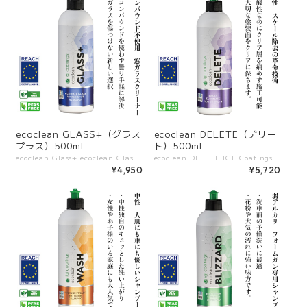
ecoclean GLASS+（グラス
ecoclean DELETE（デリー
プラス）500ml
ト）500ml
ecoclean Glass+ ecoclean Glass+ は中性・ZERO VOC のウォータースポット除去剤です。 ナノアブレシブ技術により、水ジミ・ウォーターマーク・ステインをやさしく除去し、酸性クリーナーで起こりがちなガラスの歪みを防ぎます。 塗装や金属には使用せず、ガラス表面専用として安心してご使用いただけます。 ――――――――――― 【特長】 ・水ジミ、ステイン、ウォーターマークを効果的に除去 ・中性処方でガラスを傷めず安全に使用可能 ・ナノ研磨技術で透明感のある仕上がり ・アンモニア不使用、生分解性処方で環境にも配慮 ――――――――――― 【使用できる素材】 ・ガラス全般（フロントガラス、サイドガラス、ミラー、強化ガラス、ラミネートガラスなど） 【使用できない素材】 ・塗装面、金属パーツ（ガラス以外には使用しないでください） ――――――――――― 【使い方】 1. ガラス表面を湿らせる 2. Glass+ をクロスやパッドに塗布して磨く 3. ウォータースポットが除去できたら水ですすぎ、乾拭きで仕上げる ――――――――――― 【容量展開】 500ml
ecoclean DELETE IGL Coatingsが開発した、ウォータースポットやミネラル沈着を除去する下地処理用クリーナー。 酸性成分で塗装表面に固着した無機汚れを分解し、コーティング前の塗装をリセットします。 通常の洗浄では落ちない頑固な水ジミやシリカスケール除去に効果的です。 ――――――――――― 【特長】 ・頑固なウォータースポットやミネラル沈着を強力に分解除去 ・酸性ベースのため、通常のクリーナーでは落ちない無機系汚れに対応 ・コーティング前の下地処理に最適 ・VOCは少量含有（約5 g/L）※使用時は換気や保護具を推奨 ――――――――――― 【他製品との違い】 ・一般的な洗浄剤では落ちにくい無機汚れ専用設計 ・酸性クリーナー特有のリスクを抑えた安全性の高い処方 ・短時間で効果を発揮し、作業効率を向上 ・次の研磨・コーティングの仕上がりを最大化 ――――――――――― 【使用シーン】 ・塗装表面のウォータースポット・シリカスケール除去 ・コーティング施工前の下地処理 ・頑固な無機汚れのリフレッシュ ――――――――――― 【容量展開】 500ml
¥4,950
¥5,720