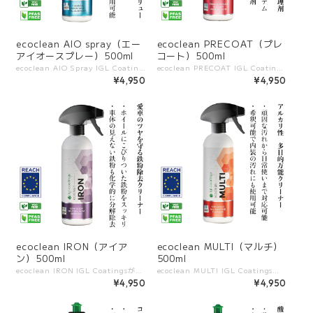
ecoclean AIO spray（エー
ecoclean PRECOAT（プレ
アイオースプレー）500ml
コート）500ml
ecoclean AIO Spray IGL Coatingsが開発した、ウォーターレス洗浄＋即時保護ができるオールインワンスプレー。 水を使わずに軽い汚れを拭き取り、同時に撥水性と光沢を付与します。 セラミックコーティング施工車にも安心で、日常メンテナンスに最適です。 ――――――――――― 【特長】 ・スプレーして拭き取るだけで簡単ケア ・軽い汚れやシミを素早く除去 ・撥水性とショールーム級の艶を同時に付与 ・セラミックコーティング車に安全 ・環境に配慮した生分解性処方 ――――――――――― 【使用可能な素材】 塗装・金属・ガラス・プラスチック・ゴム・トリム・ミラー・ヘッドライト・セラミックコーティング施工面など ￼ ――――――――――― 【使い方】 1. 表面にスプレー 2. マイクロファイバーで拭き取り 3. 表面で乾かさない（乾く前に拭き上げる） ￼ ――――――――――― 【使用シーン】 ・外出先や水が使えない場所での簡易洗浄 ・コーティング車両のデイリーメンテナンス ・イベントや展示前のクイック仕上げ ――――――――――― 【容量展開】 500ml
ecoclean PRECOAT IGL Coatingsが開発した、コーティング施工前の最終仕上げ用脱脂クリーナー。 研磨後や洗浄後に残る微細な油分や不純物を取り除き、コーティング剤の密着性を最大限に高めます。 安全で扱いやすい処方で、プロ施工からDIYまで幅広く使用できます。 ――――――――――― 【特長】 ・最終仕上げ用の脱脂クリーナー ・研磨後や洗車後に残る微細な油分や残留物を除去 ・コーティングの密着性・耐久性を向上 ・PFASフリー、VOCフリーで安心・安全 ――――――――――― 【他製品との違い】 ・DELETEよりもマイルドで、仕上げ専用に最適化 ・残留物を残さず、施工ムラや密着不良を防止 ・速乾性があり、作業効率をアップ ・刺激臭を抑えた処方で快適に使用可能 ――――――――――― 【使用シーン】 ・コーティング施工直前の最終脱脂 ・研磨後の表面処理 ・洗車後の下地調整 ・フィルム施工前の仕上げ ――――――――――― 【容量展開】 500ml
¥4,950
¥4,950
ecoclean IRON（アイア
ecoclean MULTI（マルチ）
ン）500ml
500ml
ecoclean IRON IGL Coatingsが開発した、強力かつ安全な鉄粉除去クリーナー。 ブレーキダストや大気中の鉄粉を化学的に分解し、塗装面・ホイール・ガラスなどから効率よく除去します。 反応時には紫色に変化し、効果を目で確認できるため、確実な作業が可能です。 ――――――――――― 【特長】 ・化学反応により鉄粉を強力に分解 ・塗装面、ホイール、ガラスにも使用可能 ・pH中性で安心して使用できる処方 ・PFASフリー、VOCフリーで環境にやさしい ――――――――――― 【他製品との違い】 ・強力な反応性と中性処方を両立し、表面にダメージを与えにくい ・紫色に変化することで、作業進行や効果を目視確認できる ・嫌な刺激臭を大幅に低減し、施工者の負担を軽減 ・コーティング前の下地処理に最適で、仕上がりのクオリティを高める ――――――――――― 【使用シーン】 ・ホイールに付着したブレーキダストの除去 ・塗装面に付着した鉄粉の除去 ・ガラス表面のクリーニング ・コーティング施工前の下地処理 ――――――――――― 【容量展開】 500ml
ecoclean MULTI IGL Coatingsが開発した、多目的クリーナー。 内装・外装を問わず幅広く使用でき、油汚れ・ホコリ・日常的な汚れを効率よく除去します。 強力な洗浄力を持ちながら、素材にやさしい処方で安心して使える万能タイプです。 ――――――――――― 【特長】 ・1本で内装・外装に使用できる多目的クリーナー ・布、プラスチック、ビニール、塗装面など幅広い素材に対応 ・優れた洗浄力で油汚れやホコリを素早く除去 ・PFASフリー、VOCフリー。施工者にも環境にもやさしい ――――――――――― 【他製品との違い】 ・強力な洗浄力と素材への優しさを両立 ・内装、外装どちらにも使えるためコスト削減にもつながる ・刺激臭を抑えた快適な使用感 ・希釈して使うことで、軽度〜重度の汚れまで幅広く対応 ――――――――――― 【使用シーン】 ・車内のダッシュボード、ドアパネル、シートのクリーニング ・外装の軽い汚れや油分の除去 ・日常メンテナンス用の万能クリーナーとして ・業務用の簡易清掃ツールとして ――――――――――― 【容量展開】 500ml
¥4,950
¥4,950