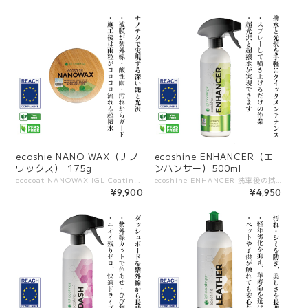
ecoshie NANO WAX（ナノ
ecoshine ENHANCER（エ
ワックス） 175g
ンハンサー）500ml
ecocoat NANOWAX IGL Coatingsが開発した、カルナバワックスとナノテクノロジーを融合させた高性能ハイブリッドワックス。 深みのある艶と濡れたような光沢を実現しながら、従来のワックスにはない高い撥水性と耐久性を備えています。 簡単な施工でプロフェッショナルな仕上がりを実現できる次世代ワックスです。 ――――――――――― 【特長】 ・カルナバワックス由来の深い艶と光沢 ・ナノテクノロジーによる高い撥水性と防汚効果 ・従来のワックスよりも耐久性が長く、持続する保護効果 ・スムーズな拭き取りでムラなく仕上がる ・PFASフリー、VOCフリーで安全かつ環境に配慮 ――――――――――― 【他製品との違い】 ・「濡れたような光沢感」と「耐久性」を両立 ・施工性が高く、初心者でも簡単に扱える ・コーティング施工車にも重ね塗り可能で、艶と保護効果をブースト ・ワックス特有のベタつきを抑えた快適な使用感 ――――――――――― 【使用シーン】 ・洗車後の仕上げに艶と光沢をプラスしたい時 ・コーティング車両の光沢・撥水をさらに強化 ・イベント前や特別な日のショーカー仕上げ ・短期〜中期的な保護用途として ――――――――――― 【容量展開】 175g（固形タイプ）
ecoshine ENHANCER 洗車後の拭き上げや日常メンテに最適なクイックディテイラー。 スプレーして拭くだけで、軽い汚れを整えつつ“ツヤ”と“撥水”を一度にブースト。 濡れた面・乾いた面のどちらでも使用でき、乾燥補助としても優秀です。 ゼロVOCの水性処方で、塗装・樹脂・ガラス・金属など幅広い素材に安心して使えます。 ――――――――――― 【特長】 ・光沢と撥水性を即時に強化 ・濡れた面/乾いた面のどちらでも使用可（乾燥補助としても◎） ・既存のコーティングやシーラントの上から使用して効果をブースト ・ゼロVOCの水性処方でニオイも穏やか、屋内作業にも配慮 ――――――――――― 【使用シーン】 ・洗車後の拭き上げ仕上げ（ドライングエイド） ・イベント前のクイック艶出し ・コーティング車両の定期メンテナンス ――――――――――― 【容量展開】 500ml
¥9,900
¥4,950