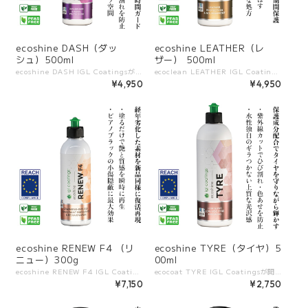
ecoshine DASH（ダッ
ecoshine LEATHER（レ
シュ）500ml
ザー） 500ml
ecoshine DASH IGL Coatingsが開発した、ダッシュボード専用クリーナー＆プロテクター。 ホコリや皮脂汚れを除去しながら、UV保護と防汚効果を与え、自然なマット仕上げで車内を美しく保ちます。 施工後はベタつきがなく、ホコリも付きにくい快適な状態を維持します。 ――――――――――― 【特長】 ・ダッシュボード専用に設計された安心処方 ・ホコリや皮脂汚れを効果的に除去 ・UV保護で色褪せや劣化を防止 ・防汚・防塵効果でホコリが付きにくい ・自然なマット仕上げでベタつかない ・PFASフリー、VOCフリーで環境にやさしい ――――――――――― 【他製品との違い】 ・一般的なインテリアクリーナーよりUVカット性能が高い ・ホコリ再付着を抑制するアンチダスト機能 ・テカリを残さないナチュラル仕上げ ・日常のメンテナンスからプロ施工まで幅広く使用可能 ――――――――――― 【使用シーン】 ・ダッシュボードの定期クリーニング ・日焼けや劣化防止ケア ・ホコリを抑えて快適な車内を維持 ・インテリアの仕上げ保護 ――――――――――― 【容量展開】 500ml
ecoclean LEATHER IGL Coatingsが開発した、レザー専用クリーナー＆プロテクター。 革シートやレザーパーツに付着した汚れや皮脂をやさしく除去し、柔軟性と自然な質感を維持します。 施工後はしっとりとした手触りとマットな仕上がりで、上質な車内空間を保ちます。 ――――――――――― 【特長】 ・レザー専用に設計された安心処方 ・皮脂や日常汚れをすっきり除去 ・革の柔軟性を維持し、ひび割れや劣化を防止 ・自然なマット仕上げでテカリを残さない ・PFASフリー、VOCフリーで環境にやさしい ――――――――――― 【他製品との違い】 ・一般的なクリーナーよりレザー保護性能に優れる ・革の質感を損なわず、しっとりとした仕上がり ・UV保護効果で色褪せや劣化を軽減 ・日常メンテナンスからプロ施工まで幅広く対応 ――――――――――― 【使用シーン】 ・レザーシートの定期メンテナンス ・ステアリングやドアトリムの汚れ除去 ・革製品の劣化防止ケア ・車内の高級感を長期間維持 ――――――――――― 【容量展開】 500ml
¥4,950
¥4,950
ecoshine RENEW F4 （リ
ecoshine TYRE（タイヤ）5
ニュー）300g
00ml
ecoshine RENEW F4 IGL Coatingsが開発した、コンパウンド不使用のオールインワンリフレッシュ剤。 軽度のスクラッチやくすみを目立たなくしながら、同時に深い光沢と保護を付与します。 削らずに整える処方のため、コーティング施工車両のリフレッシュや日常メンテナンスにも安心して使用できます。 ――――――――――― 【特長】 ・コンパウンド不使用で塗装を削らず安全に使用可能 ・軽いスクラッチやくすみを目立たなくし、艶を復元 ・撥水性と防汚性をプラスし、仕上がりを長期間維持 ・コーティング施工車のリフレッシュに最適 ・PFASフリー、VOCフリーで環境にもやさしい ――――――――――― 【他製品との違い】 ・「磨く」のではなく「整えて艶を出す」新しいアプローチ ・コーティング層を削らないため、耐久性を損なわない ・施工後すぐに光沢と撥水効果を実感 ・プロ施工店の仕上げや簡易メンテナンスにも活用可能 ――――――――――― 【使用シーン】 ・コーティング車両の定期リフレッシュ ・軽度スクラッチや酸化くすみの改善 ・洗車後の艶・防汚効果の付与 ・プロ施工の最終仕上げ用リフレッシュ剤として ――――――――――― 【容量展開】 300ml
ecocoat TYRE IGL Coatingsが開発した、水性ベースの高性能タイヤコーティング。 タイヤ表面に自然な黒艶と撥水性を与え、紫外線や汚れから保護します。 ベタつきや飛び散りがなく、施工後はマットで上質な仕上がりを実現します。 ――――――――――― 【特長】 ・水性ベースで安全かつ環境にやさしい処方 ・自然な黒艶を与え、マットで上質な仕上がり ・紫外線や汚れからタイヤを保護し、劣化を防止 ・ベタつきや飛び散りがなく、施工後も快適 ――――――――――― 【他製品との違い】 ・溶剤系ドレッシングに比べて表面を傷めにくい ・環境負荷を抑えつつ、高い撥水性と保護性能を実現 ・自然な仕上がりで、ギラつきのないプレミアム感 ・持続性が高く、メンテナンス頻度を軽減 ――――――――――― 【使用シーン】 ・洗車後のタイヤ仕上げに ・イベントや展示車両のドレスアップ ・紫外線や汚れによる劣化防止 ・日常メンテナンス時の保護ケア ――――――――――― 【容量展開】 500ml
¥7,150
¥2,750