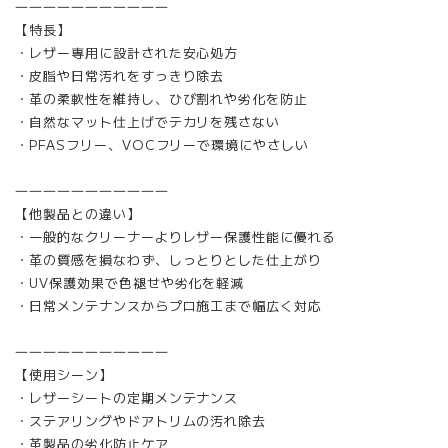
―――――――――――
【特長】
・レザー専用に設計された安心処方
・皮脂や日常汚れをすっきり除去
・革の柔軟性を維持し、ひび割れや劣化を防止
・自然なマット仕上げでテカリを残さない
・PFASフリー、VOCフリーで環境にやさしい
―――――――――――
【他製品との違い】
・一般的なクリーナーよりレザー保護性能に優れる
・革の質感を損なわず、しっとりとした仕上がり
・UV保護効果で色褪せや劣化を軽減
・日常メンテナンスからプロ施工まで幅広く対応
―――――――――――
【使用シーン】
・レザーシートの定期メンテナンス
・ステアリングやドアトリムの汚れ除去
・革製品の劣化防止ケア