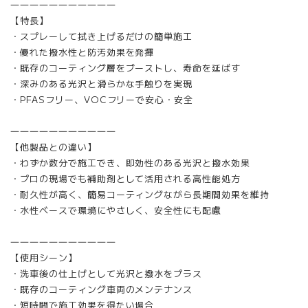
―――――――――――
【特長】
・スプレーして拭き上げるだけの簡単施工
・優れた撥水性と防汚効果を発揮
・既存のコーティング層をブーストし、寿命を延ばす
・深みのある光沢と滑らかな手触りを実現
・PFASフリー、VOCフリーで安心・安全
―――――――――――
【他製品との違い】
・わずか数分で施工でき、即効性のある光沢と撥水効果
・プロの現場でも補助剤として活用される高性能処方
・耐久性が高く、簡易コーティングながら長期間効果を維持
・水性ベースで環境にやさしく、安全性にも配慮
―――――――――――
【使用シーン】
・洗車後の仕上げとして光沢と撥水をプラス
・既存のコーティング車両のメンテナンス
・短時間で施工効果を得たい場合