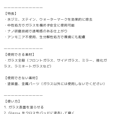
―――――――――――
【特長】
・水ジミ、ステイン、ウォーターマークを効果的に除去
・中性処方でガラスを傷めず安全に使用可能
・ナノ研磨技術で透明感のある仕上がり
・アンモニア不使用、生分解性処方で環境にも配慮
―――――――――――
【使用できる素材】
・ガラス全般（フロントガラス、サイドガラス、ミラー、強化ガ
ラス、ラミネートガラスなど）
【使用できない素材】
・塗装面、金属パーツ（ガラス以外には使用しないでください）
―――――――――――
【使い方】
1. ガラス表面を湿らせる
2. Glass+ をクロスやパッドに塗布して磨く