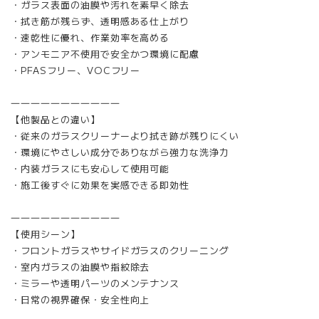
・ガラス表面の油膜や汚れを素早く除去
・拭き筋が残らず、透明感ある仕上がり
・速乾性に優れ、作業効率を高める
・アンモニア不使用で安全かつ環境に配慮
・PFASフリー、VOCフリー
―――――――――――
【他製品との違い】
・従来のガラスクリーナーより拭き跡が残りにくい
・環境にやさしい成分でありながら強力な洗浄力
・内装ガラスにも安心して使用可能
・施工後すぐに効果を実感できる即効性
―――――――――――
【使用シーン】
・フロントガラスやサイドガラスのクリーニング
・室内ガラスの油膜や指紋除去
・ミラーや透明パーツのメンテナンス
・日常の視界確保・安全性向上