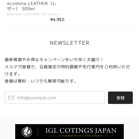
ecoshine LEATHER（レ
ザー） 500ml
ecoclean LEATHER IGL Coatingsが開発した、レザー専用クリーナー＆プロテクター。 革シートやレザーパーツに付着した汚れや皮脂をやさしく除去し、柔軟性と自然な質感を維持します。 施工後はしっとりとした手触りとマットな仕上がりで、上質な車内空間を保ちます。 ――――――――――― 【特長】 ・レザー専用に設計された安心処方 ・皮脂や日常汚れをすっきり除去 ・革の柔軟性を維持し、ひび割れや劣化を防止 ・自然なマット仕上げでテカリを残さない ・PFASフリー、VOCフリーで環境にやさしい ――――――――――― 【他製品との違い】 ・一般的なクリーナーよりレザー保護性能に優れる ・革の質感を損なわず、しっとりとした仕上がり ・UV保護効果で色褪せや劣化を軽減 ・日常メンテナンスからプロ施工まで幅広く対応 ――――――――――― 【使用シーン】 ・レザーシートの定期メンテナンス ・ステアリングやドアトリムの汚れ除去 ・革製品の劣化防止ケア ・車内の高級感を長期間維持 ――――――――――― 【容量展開】 500ml
¥4,950
NEWSLETTER
最新情報やお得なキャンペーンをいち早くお届け！
メルマガ登録で、会員限定の特別価格や先行案内をご利用いただ
けます。
登録は無料・いつでも解除可能です。
登録