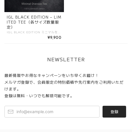
IGL BLACK EDITION – LIM
ITED TEE（各サイズ数量限
定）
IGL BLACK EDITION ミニマルを極めた、オーバーサイズTシャツ。 無駄を削ぎ落としたデザインに、 ダークグリーンの刺繍ロゴを静かに配置。 主張しすぎない存在感が、 スタイルに深みを与えます。 背面には、同色で仕上げたレザーパッチを採用。 細部まで統一されたトーンが、 上質さとブランドの思想を表現しています。 素材には、100%コーマコットンのヘビーウェイト生地を使用。 しっかりとした厚みと滑らかな質感で、 日常からディテーリングシーンまで対応。 ボックスシルエットのオーバーサイズ設計により、 一枚で完成するスタイルを実現。 100着限定生産。 限られた人のための一着。 ※配送は4月下旬から予定
¥9,900
NEWSLETTER
最新情報やお得なキャンペーンをいち早くお届け！
メルマガ登録で、会員限定の特別価格や先行案内をご利用いただ
けます。
登録は無料・いつでも解除可能です。
登録