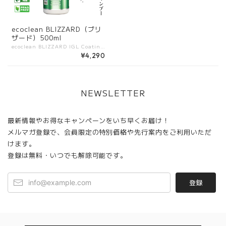
ecoclean BLIZZARD（ブリ
ザード）500ml
ecoclean BLIZZARD IGL Coatingsが開発した、超高泡タイプのプレウォッシュシャンプー。 濃密で持続力のある泡が車両全体を包み込み、汚れや埃をやさしく浮かせて除去。 塗装面やコーティング層を傷つけることなく、安全に洗浄が可能です。 ――――――――――― 【特長】 ・高発泡処方：濃密な泡で摩擦を最小限に抑える ・表面安全性：コーティング車両、PPF、ラッピングにも安心 ・環境配慮：PFASフリー、VOCフリー。施工者と環境にやさしい処方 ・多用途：フォームガン、フォームランス、バケツ洗車に対応 ――――――――――― 【他製品との違い】 ・泡の持続力：一般的な高泡シャンプーは泡がすぐ消えるが、Blizzardは長く残り汚れをしっかり浮かせる ・施工表面の安全性：潤滑性が高くスクラッチを防ぎ、コーティング車や樹脂パーツにも安心 ・環境対応：持続可能な原料、低VOC処方。環境負荷を減らしつつ高い洗浄力を実現 ・コストパフォーマンス：1:150の希釈でも十分な泡立ち。少量で広範囲を洗える ――――――――――― 【使用シーン】 ・コーティング施工車のメンテナンスウォッシュ ・通常洗車前のプレウォッシュ ・花粉、泥汚れ、排気汚れの除去 ――――――――――― 【容量展開】 500ml
¥4,290
NEWSLETTER
最新情報やお得なキャンペーンをいち早くお届け！
メルマガ登録で、会員限定の特別価格や先行案内をご利用いただ
けます。
登録は無料・いつでも解除可能です。
登録